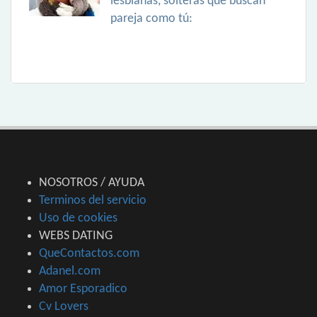
lesbianas, solteras que buscan
pareja como tú:
NOSOTROS / AYUDA
Terminos del servicio
Uso de cookies
WEBS DATING
QueContactos.com
Adanel.com
Amor Esporadico
Cv Lovers