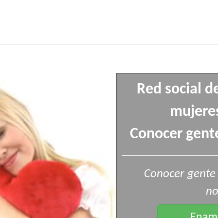
Red social d
mujeres
Conocer gente
Conocer gente 
no
Enamo