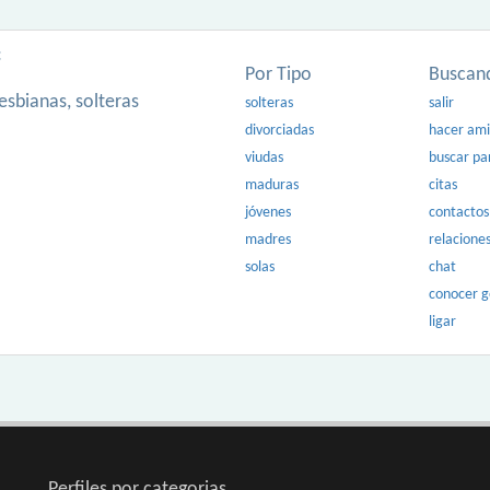
:
Por Tipo
Buscan
esbianas, solteras
solteras
salir
divorciadas
hacer am
viudas
buscar pa
maduras
citas
jóvenes
contactos
madres
relacione
solas
chat
conocer 
ligar
Perfiles por categorias