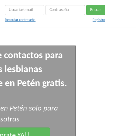
Entrar
Recordar contraseña
Registro
e contactos para
 lesbianas
 en Petén gratis.
en Petén solo para
sotras
rate YA!!