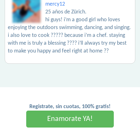
mercy12
25 años de Zürich.
hi guys! i’m a good girl who loves
enjoying the outdoors swimming, dancing, and singing.
i also love to cook ????? because i’m a chef. staying
with me is truly a blessing ???? i’ll always try my best
to make you happy and feel right at home ??
Registrate, sin cuotas, 100% gratis!
Enamorate YA!