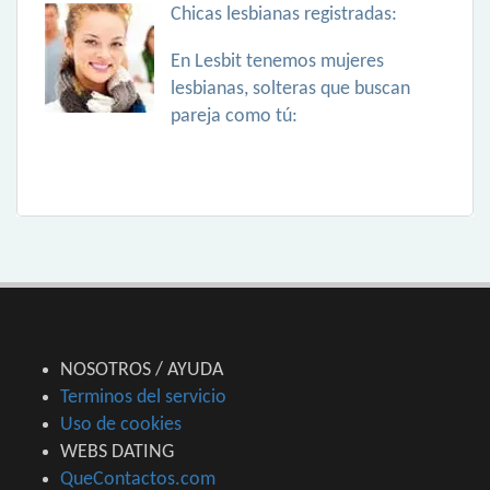
Chicas lesbianas registradas:
En Lesbit tenemos mujeres
lesbianas, solteras que buscan
pareja como tú:
NOSOTROS / AYUDA
Terminos del servicio
Uso de cookies
WEBS DATING
QueContactos.com