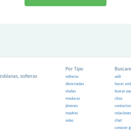
:
Por Tipo
Buscan
esbianas, solteras
solteras
salir
divorciadas
hacer am
viudas
buscar pa
maduras
citas
jóvenes
contactos
madres
relacione
solas
chat
conocer 