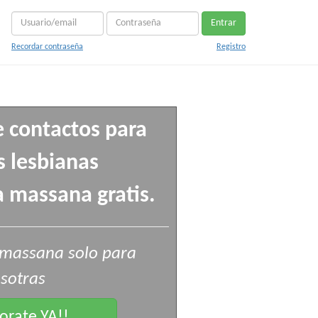
Entrar
Recordar contraseña
Registro
e contactos para
 lesbianas
 massana gratis.
 massana solo para
sotras
rate YA!!