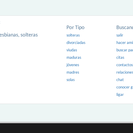
:
Por Tipo
Buscan
esbianas, solteras
solteras
salir
divorciadas
hacer am
viudas
buscar pa
maduras
citas
jóvenes
contactos
madres
relacione
solas
chat
conocer 
ligar