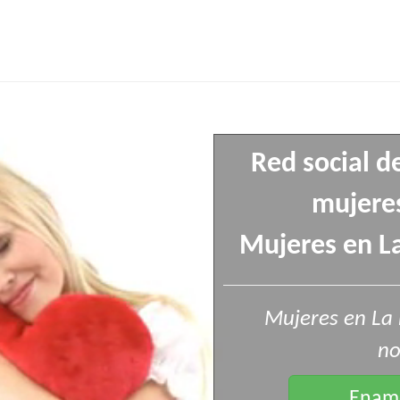
Red social d
mujeres
Mujeres en La
Mujeres en La
no
Enamo