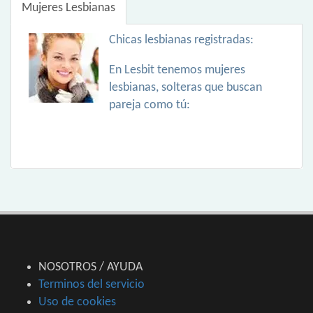
Mujeres Lesbianas
Chicas lesbianas registradas:
En Lesbit tenemos mujeres
lesbianas, solteras que buscan
pareja como tú:
NOSOTROS / AYUDA
Terminos del servicio
Uso de cookies