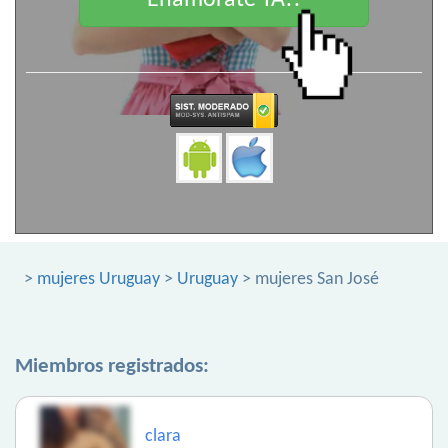
Enamorate YA!!
>
mujeres Uruguay
>
Uruguay
> mujeres San José
Miembros registrados:
clara