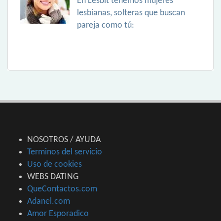
En Lesbit tenemos mujeres
lesbianas, solteras que buscan
pareja como tú:
NOSOTROS / AYUDA
Terminos del servicio
Uso de cookies
WEBS DATING
QueContactos.com
Adanel.com
Amor Esporadico