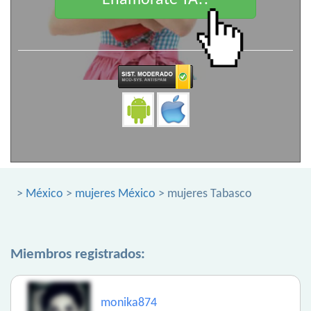
Enamorate YA!!
>
México
>
mujeres México
> mujeres Tabasco
Miembros registrados:
monika874