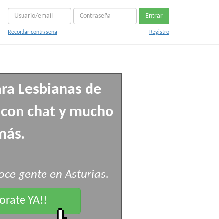
Entrar
Recordar contraseña
Registro
ra Lesbianas de
s con chat y mucho
más.
ce gente en Asturias.
rate YA!!