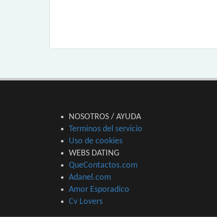
NOSOTROS / AYUDA
Terminos del servicio
Uso de cookies
WEBS DATING
QueContactos.com
Adanel.com
Amor Esporadico
Cv Lovers