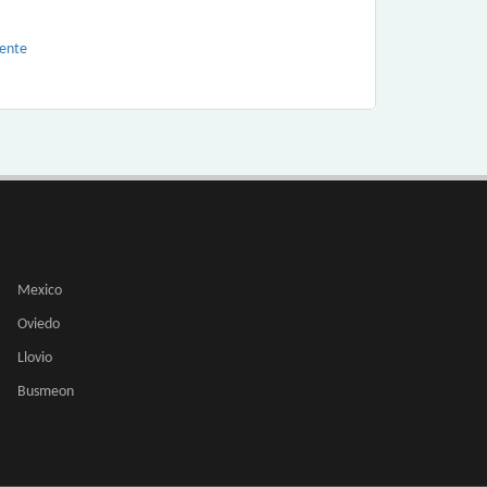
gente
Mexico
Oviedo
Llovio
Busmeon