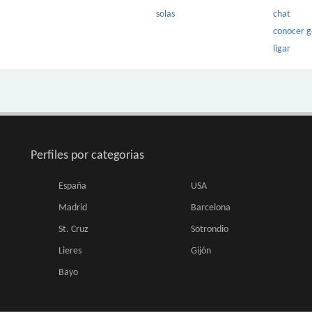
solas
chat
conocer 
ligar
Perfiles por categorias
España
USA
Madrid
Barcelona
St. Cruz
Sotrondio
Lieres
Gijón
Bayo