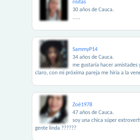
risitas
30 años de Cauca.
.....
SammyP14
34 años de Cauca.
me gustaría hacer amistades y
claro, con mi próxima pareja me hiria a la ve
Zoé1978
47 años de Cauca.
soy una chica súper extrovert
gente linda ??????