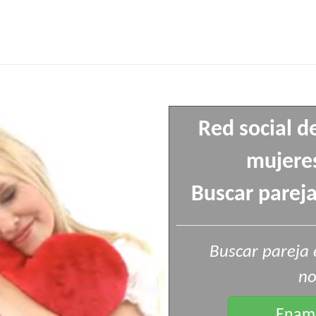
Red social d
mujeres
Buscar pareja
Buscar pareja 
no
Enamo