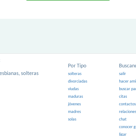
:
Por Tipo
Buscan
esbianas, solteras
solteras
salir
divorciadas
hacer am
viudas
buscar pa
maduras
citas
jóvenes
contactos
madres
relacione
solas
chat
conocer 
ligar