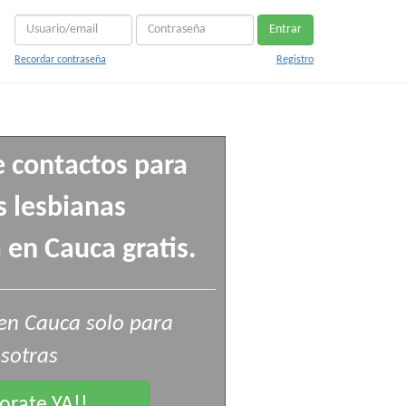
Entrar
Recordar contraseña
Registro
e contactos para
 lesbianas
 en Cauca gratis.
en Cauca solo para
sotras
rate YA!!