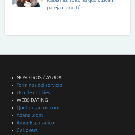
lesbianas, solteras que buscan
pareja como tú:
NOSOTROS / AYUDA
Terminos del servicio
Uso de cookies
WEBS DATING
QueContactos.com
Adanel.com
Amor Esporadico
Cv Lovers