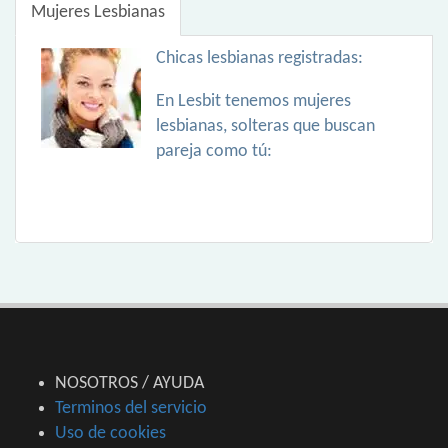
Mujeres Lesbianas
Chicas lesbianas registradas:
En Lesbit tenemos mujeres
lesbianas, solteras que buscan
pareja como tú:
NOSOTROS / AYUDA
Terminos del servicio
Uso de cookies