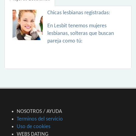
Chicas lesbianas registradas:
En Lesbit tenemos mujeres
lesbianas, solteras que buscan
pareja como tú:
NOSOTROS / AYUDA
Terminos del servicio
Uso de cookies
WEBS DATING