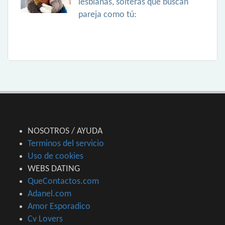
lesbianas, solteras que buscan
pareja como tú:
NOSOTROS / AYUDA
Terminos del servicio
Uso de cookies
WEBS DATING
QueContactos.com
Adanel.com
Amor Esporadico
Cv Lovers