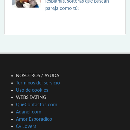
lesbianas, solteras que buscan
pareja como tú:
NOSOTROS / AYUDA
Terminos del servicio
Uso de cookies
WEBS DATING
QueContactos.com
Adanel.com
Amor Esporadico
Cv Lovers