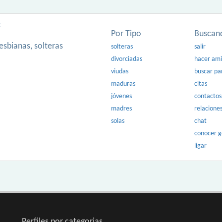
:
Por Tipo
Buscan
esbianas, solteras
solteras
salir
divorciadas
hacer am
viudas
buscar pa
maduras
citas
jóvenes
contactos
madres
relacione
solas
chat
conocer 
ligar
Perfiles por categorias