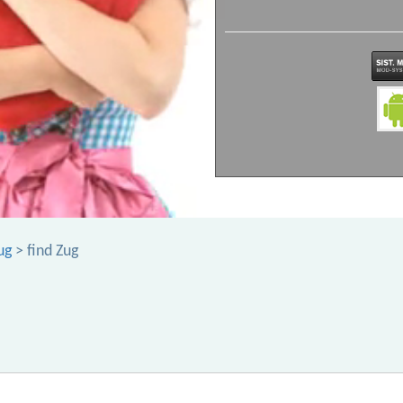
ug
> find Zug