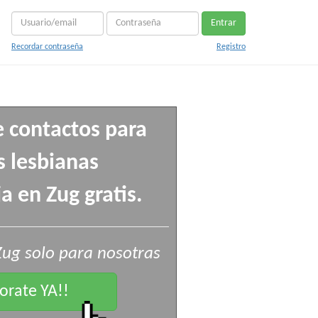
Entrar
Recordar contraseña
Registro
e contactos para
 lesbianas
a en Zug gratis.
Zug solo para nosotras
rate YA!!