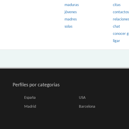
maduras
citas
jóvenes
contactos
madres
relacione
solas
chat
conocer 
ligar
Perfiles por categorias
España
USA
Madrid
Barcelona