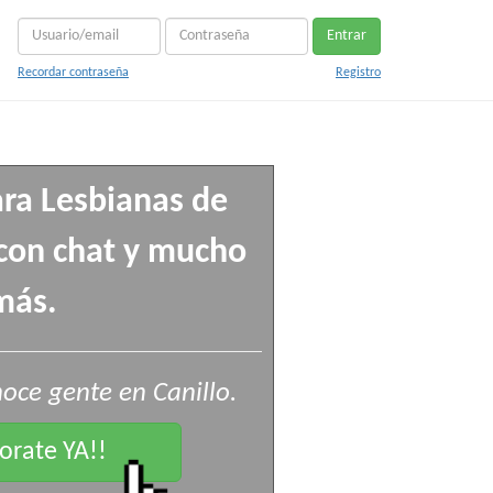
Entrar
Recordar contraseña
Registro
ra Lesbianas de
s con chat y mucho
más.
oce gente en Canillo.
rate YA!!