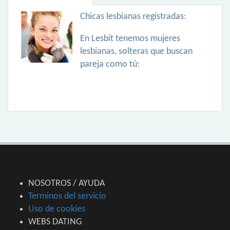
Chicas lesbianas registradas:
En Lesbit tenemos mujeres
lesbianas, solteras que buscan
pareja como tú:
NOSOTROS / AYUDA
Terminos del servicio
Uso de cookies
WEBS DATING