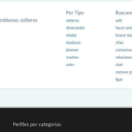
:
Por Tipo
Buscan
esbianas, solteras
solteras
salir
divorciadas
hacer am
viudas
buscar pa
maduras
citas
jóvenes
contactos
madres
relacione
solas
chat
conocer 
ligar
Perfiles por categorias