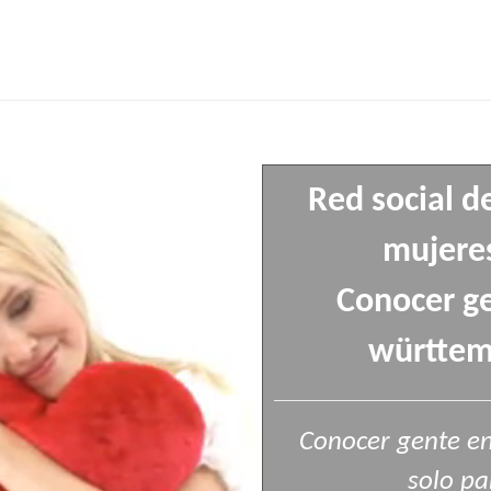
Red social d
mujeres
Conocer g
württemb
Conocer gente e
solo pa