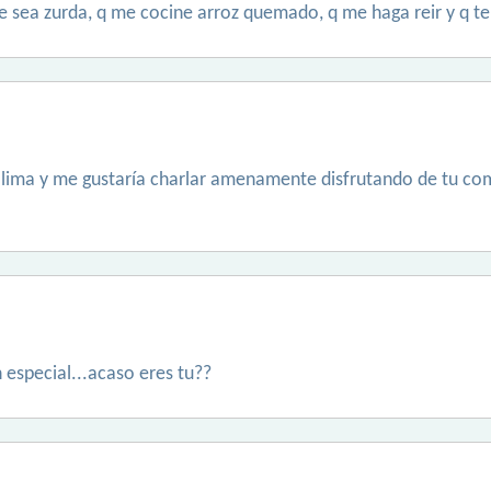
 sea zurda, q me cocine arroz quemado, q me haga reir y q t
 lima y me gustaría charlar amenamente disfrutando de tu co
 especial...acaso eres tu??