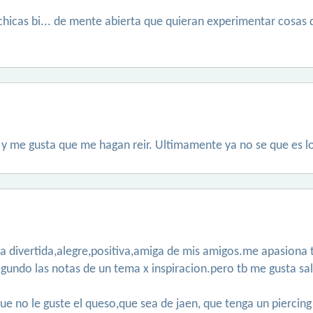
chicas bi... de mente abierta que quieran experimentar cosas
y me gusta que me hagan reir. Ultimamente ya no se que es lo
a divertida,alegre,positiva,amiga de mis amigos.me apasiona to
do las notas de un tema x inspiracion.pero tb me gusta salir d
l,que no le guste el queso,que sea de jaen, que tenga un piercin