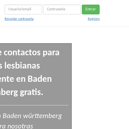
Entrar
Recordar contraseña
Registro
e contactos para
 lesbianas
ente en Baden
erg gratis.
n Baden württemberg
ra nosotras