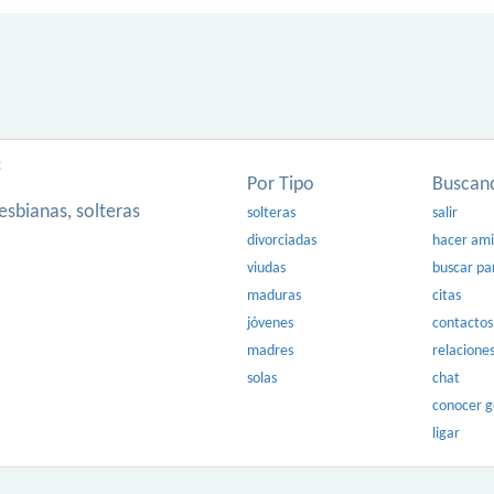
:
Por Tipo
Buscan
esbianas, solteras
solteras
salir
divorciadas
hacer am
viudas
buscar pa
maduras
citas
jóvenes
contactos
madres
relacione
solas
chat
conocer 
ligar