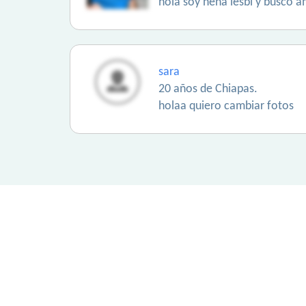
hola soy nena lesbi y busco a
sara
20 años de Chiapas.
holaa quiero cambiar fotos