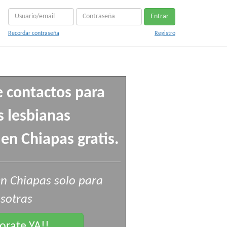
Entrar
Recordar contraseña
Registro
e contactos para
 lesbianas
en Chiapas gratis.
n Chiapas solo para
sotras
rate YA!!