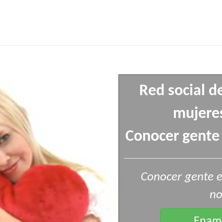
Red social d
mujeres
Conocer gente 
Conocer gente e
no
Enamo