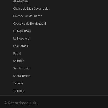
Atlazalpan
Chalco de Díaz Covarrubias
Chiconcuac de Juárez
Coacalco de Berriozábal
Huixquilucan
La Nopalera
Las Llamas
Pathé
Salitrillo
San Antonio
Santa Teresa
Tenería
Texcoco
© Recordmedia slu