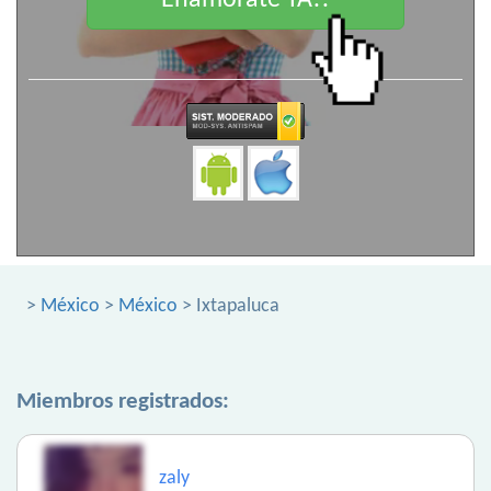
Enamorate YA!!
>
México
>
México
> Ixtapaluca
Miembros registrados:
zaly