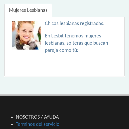
Mujeres Lesbianas
Chicas lesbianas registradas:
En Lesbit tenemos mujeres
lesbianas, solteras que buscan
pareja como tú:
NOSOTROS / AYUDA
Terminos del servicio