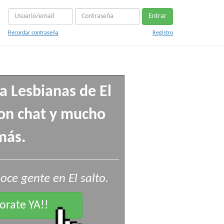
Entrar
Recordar contraseña
Registro
a Lesbianas de El
con chat y mucho
más.
ce gente en El salto.
rate YA!!