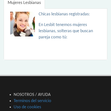
Mujeres Lesbianas
Chicas lesbianas registradas:
En Lesbit tenemos mujeres
lesbianas, solteras que buscan
pareja como tú:
NOSOTROS / AYUDA
Terminos del servicio
Uso de cookies