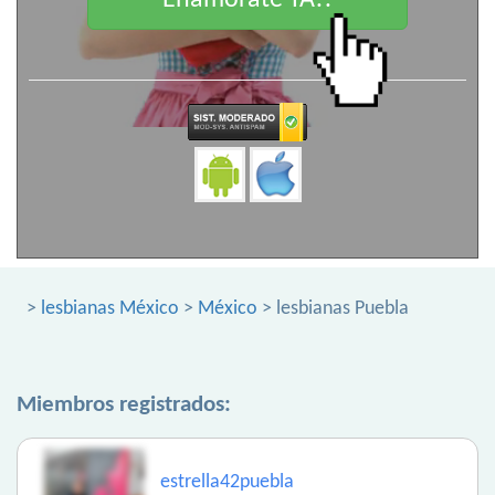
Enamorate YA!!
>
lesbianas México
>
México
> lesbianas Puebla
Miembros registrados:
estrella42puebla