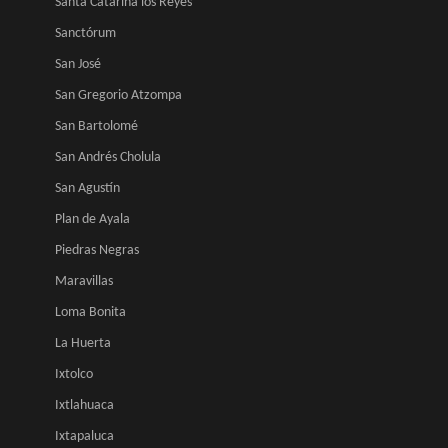
Santa Catarina los Reyes
Sanctórum
San José
San Gregorio Atzompa
San Bartolomé
San Andrés Cholula
San Agustín
Plan de Ayala
Piedras Negras
Maravillas
Loma Bonita
La Huerta
Ixtolco
Ixtlahuaca
Ixtapaluca