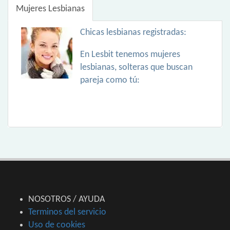
Mujeres Lesbianas
Chicas lesbianas registradas:
En Lesbit tenemos mujeres
lesbianas, solteras que buscan
pareja como tú:
NOSOTROS / AYUDA
Terminos del servicio
Uso de cookies