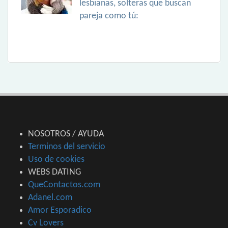
lesbianas, solteras que buscan
pareja como tú:
NOSOTROS / AYUDA
Terminos del servicio
Uso de cookies
WEBS DATING
QueContactos.com
Adanel.com
Amor Esporadico
Cv Lovers