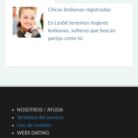
Chicas lesbianas registradas:
En Lesbit tenemos mujeres
lesbianas, solteras que buscan
pareja como tú:
NOSOTROS / AYUDA
Terminos del servicio
Uso de cookies
WEBS DATING