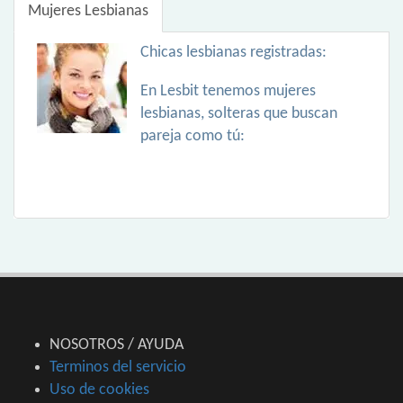
Mujeres Lesbianas
Chicas lesbianas registradas:
En Lesbit tenemos mujeres
lesbianas, solteras que buscan
pareja como tú:
NOSOTROS / AYUDA
Terminos del servicio
Uso de cookies