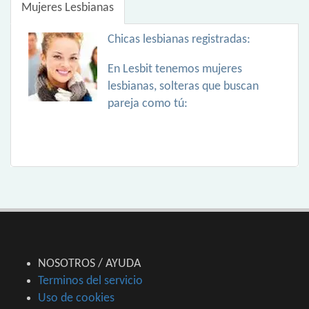
Mujeres Lesbianas
Chicas lesbianas registradas:
En Lesbit tenemos mujeres
lesbianas, solteras que buscan
pareja como tú:
NOSOTROS / AYUDA
Terminos del servicio
Uso de cookies