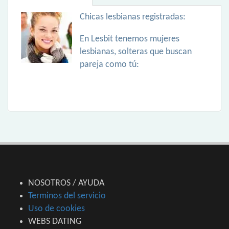
Chicas lesbianas registradas:
En Lesbit tenemos mujeres
lesbianas, solteras que buscan
pareja como tú:
NOSOTROS / AYUDA
Terminos del servicio
Uso de cookies
WEBS DATING