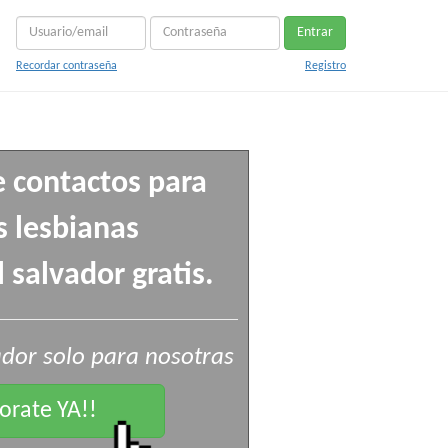
Entrar
Recordar contraseña
Registro
e contactos para
 lesbianas
 salvador gratis.
ador solo para nosotras
rate YA!!