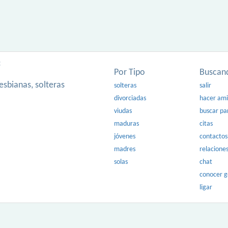
:
Por Tipo
Buscan
esbianas, solteras
solteras
salir
divorciadas
hacer am
viudas
buscar pa
maduras
citas
jóvenes
contactos
madres
relacione
solas
chat
conocer 
ligar