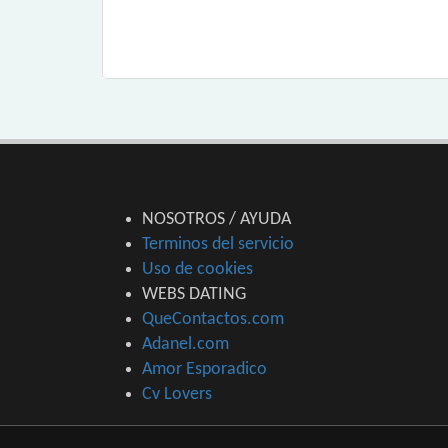
NOSOTROS / AYUDA
Terminos del servicio
Uso de cookies
WEBS DATING
QueContactos.com
Adanel.com
Amor Esporadico
Cv Lovers