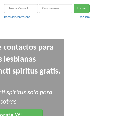
Entrar
Recordar contraseña
Registro
e contactos para
 lesbianas
ti spiritus gratis.
i spiritus solo para
sotras
rate YA!!