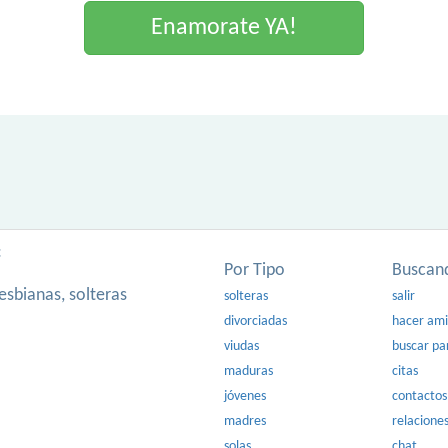
Enamorate YA!
:
Por Tipo
Buscan
esbianas, solteras
solteras
salir
divorciadas
hacer am
viudas
buscar pa
maduras
citas
jóvenes
contactos
madres
relacione
solas
chat