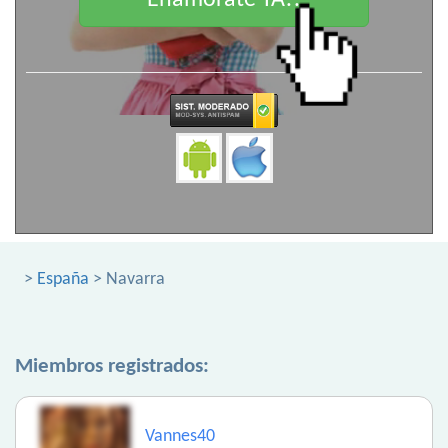
Enamorate YA!!
>
España
> Navarra
Miembros registrados:
Vannes40