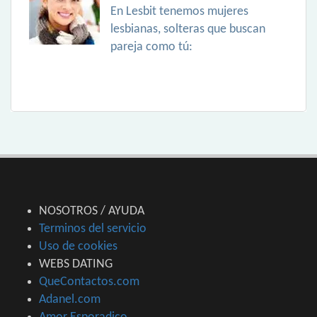
En Lesbit tenemos mujeres
lesbianas, solteras que buscan
pareja como tú:
NOSOTROS / AYUDA
Terminos del servicio
Uso de cookies
WEBS DATING
QueContactos.com
Adanel.com