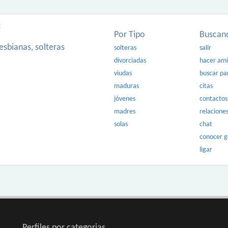
:
Por Tipo
Buscan
esbianas, solteras
solteras
salir
divorciadas
hacer am
viudas
buscar pa
maduras
citas
jóvenes
contactos
madres
relacione
solas
chat
conocer 
ligar
Perfiles por categorias