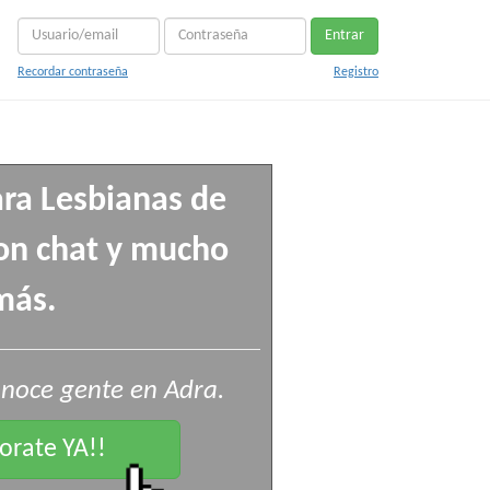
Entrar
Recordar contraseña
Registro
ra Lesbianas de
con chat y mucho
más.
noce gente en Adra.
rate YA!!