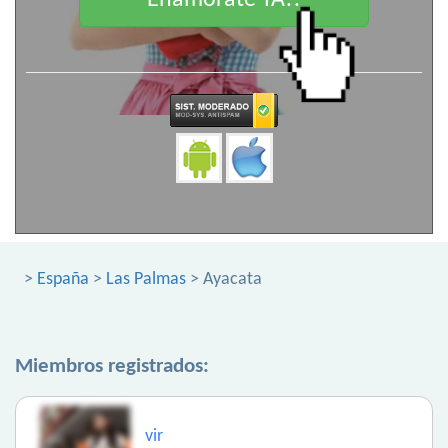
Enamorate YA!!
>
España
>
Las Palmas
> Ayacata
Miembros registrados:
vir