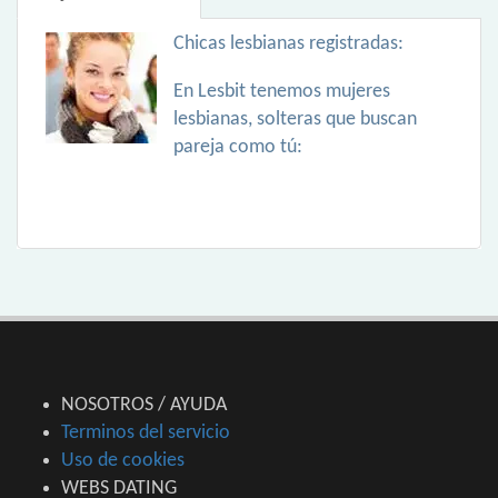
Chicas lesbianas registradas:
En Lesbit tenemos mujeres
lesbianas, solteras que buscan
pareja como tú:
NOSOTROS / AYUDA
Terminos del servicio
Uso de cookies
WEBS DATING