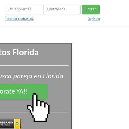
Entrar
Recordar contraseña
Registro
os Florida
sca pareja en Florida
rate YA!!