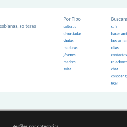
:
Por Tipo
Buscan
esbianas, solteras
solteras
salir
divorciadas
hacer am
viudas
buscar pa
maduras
citas
jóvenes
contactos
madres
relacione
solas
chat
conocer 
ligar
Perfiles por categorias