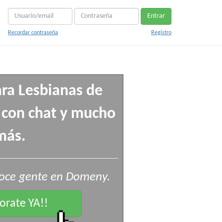
Entrar
Recordar contraseña
Registro
ra Lesbianas de
 con chat y mucho
más.
oce gente en Domeny.
rate YA!!