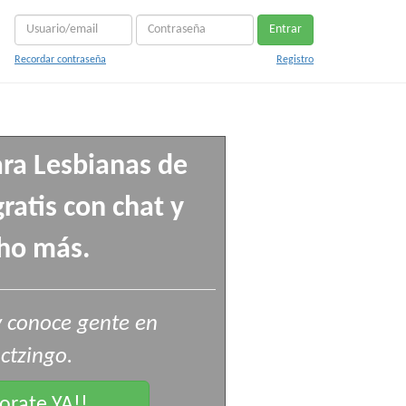
Entrar
Recordar contraseña
Registro
ra Lesbianas de
ratis con chat y
ho más.
 conoce gente en
ctzingo.
rate YA!!