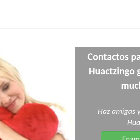
Contactos pa
Huactzingo g
muc
Haz amigas y
Hua
Enamo