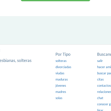
:
Por Tipo
Buscan
esbianas, solteras
solteras
salir
divorciadas
hacer am
viudas
buscar pa
maduras
citas
jóvenes
contactos
madres
relacione
solas
chat
conocer 
ligar