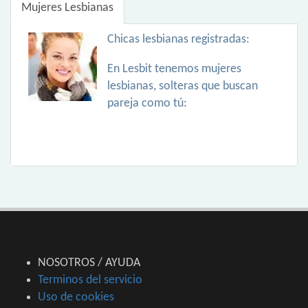
Mujeres Lesbianas
Chicas lesbianas registradas:
En Lesbit tenemos mujeres
lesbianas, solteras que buscan
pareja como tú:
NOSOTROS / AYUDA
Terminos del servicio
Uso de cookies