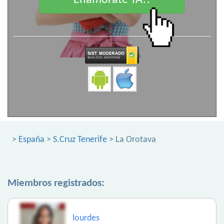
Enamorate YA!!
>
España
>
S.Cruz Tenerife
> La Orotava
Miembros registrados:
lourdes