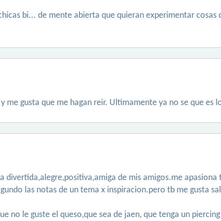
chicas bi... de mente abierta que quieran experimentar cosas
y me gusta que me hagan reir. Ultimamente ya no se que es lo
a divertida,alegre,positiva,amiga de mis amigos.me apasiona to
do las notas de un tema x inspiracion.pero tb me gusta salir d
l,que no le guste el queso,que sea de jaen, que tenga un piercin