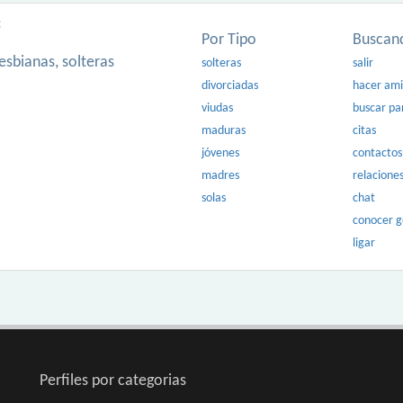
:
Por Tipo
Buscan
esbianas, solteras
solteras
salir
divorciadas
hacer am
viudas
buscar pa
maduras
citas
jóvenes
contactos
madres
relacione
solas
chat
conocer 
ligar
Perfiles por categorias