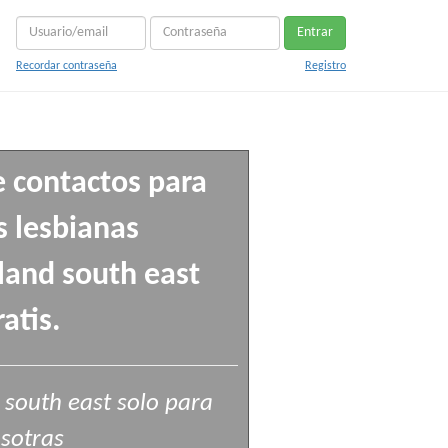
Entrar
Recordar contraseña
Registro
e contactos para
 lesbianas
land south east
ratis.
 south east solo para
sotras