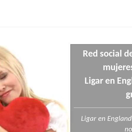
Red social d
mujeres
Ligar en Eng
g
Ligar en England
no