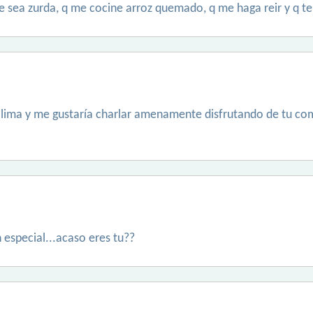
 sea zurda, q me cocine arroz quemado, q me haga reir y q t
 lima y me gustaría charlar amenamente disfrutando de tu co
 especial...acaso eres tu??