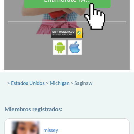
Enamorate YA!!
>
Estados Unidos
>
Michigan
> Saginaw
Miembros registrados:
missey