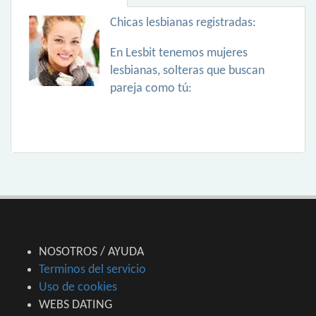
Chicas lesbianas registradas:
En Lesbit tenemos mujeres
lesbianas, solteras que buscan
pareja como tú:
NOSOTROS / AYUDA
Terminos del servicio
Uso de cookies
WEBS DATING