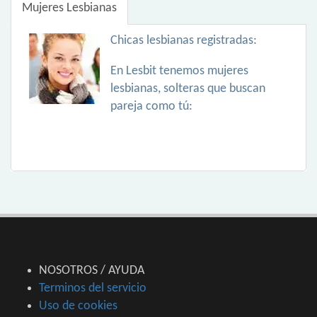
Mujeres Lesbianas
Chicas lesbianas registradas:
En Lesbit tenemos mujeres
lesbianas, solteras que buscan
pareja como tú:
NOSOTROS / AYUDA
Terminos del servicio
Uso de cookies