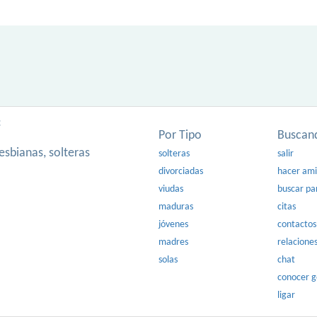
:
Por Tipo
Buscan
esbianas, solteras
solteras
salir
divorciadas
hacer am
viudas
buscar pa
maduras
citas
jóvenes
contactos
madres
relacione
solas
chat
conocer 
ligar