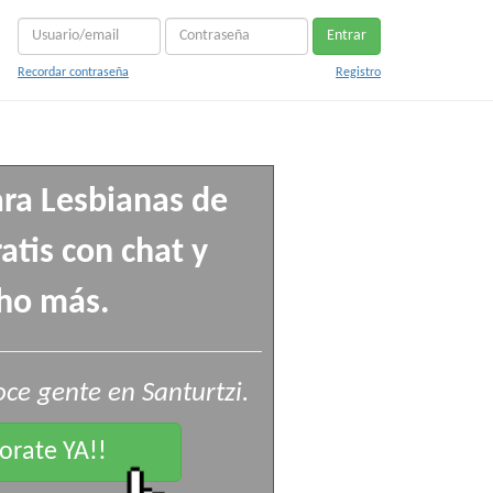
Entrar
Recordar contraseña
Registro
ra Lesbianas de
ratis con chat y
ho más.
ce gente en Santurtzi.
rate YA!!