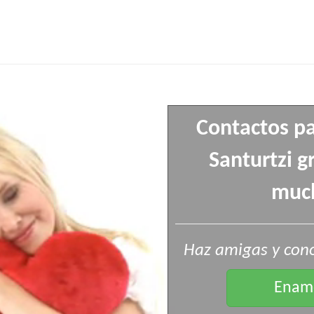
Contactos pa
Santurtzi g
muc
Haz amigas y cono
Enamo