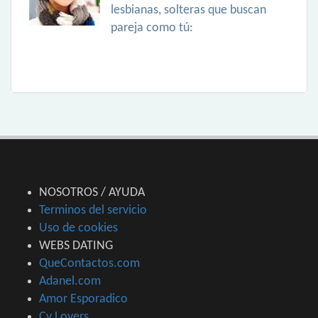
lesbianas, solteras que buscan
pareja como tú:
NOSOTROS / AYUDA
Terminos del servicio
Uso de cookies
WEBS DATING
QueContactos.com
Adanel.com
Amor Esporadico
Cv Lovers