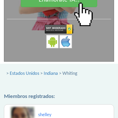
Enamorate YA!!
>
Estados Unidos
>
Indiana
> Whiting
Miembros registrados:
shelley