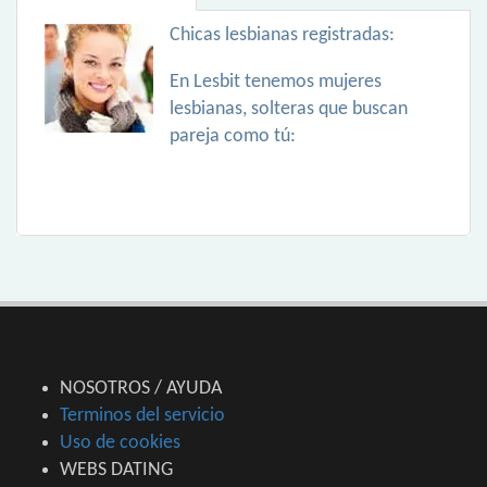
Chicas lesbianas registradas:
En Lesbit tenemos mujeres
lesbianas, solteras que buscan
pareja como tú:
NOSOTROS / AYUDA
Terminos del servicio
Uso de cookies
WEBS DATING