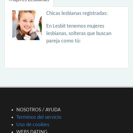
Chicas lesbianas registradas:
En Lesbit tenemos mujeres
lesbianas, solteras que buscan
pareja como tú:
NOSOTROS / AYUDA
Terminos del servicio
Uso de cookies
WEBS DATING